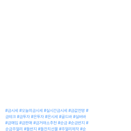
#금시세
#오늘의금시세
#실시간금시세
#금값전망
#
금테크
#금투자
#은투자
#은시세
#골드바
#실버바
#금매입
#금판매
#금거래소추천
#순금
#순금반지
#
순금주얼리
#돌반지
#돌잔치선물
#주얼리제작
#순