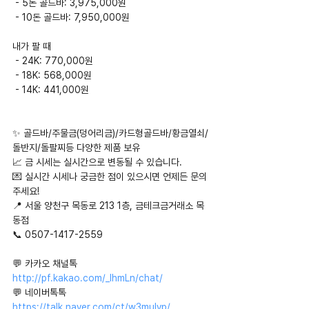
 - 5돈 골드바: 3,975,000원
 - 10돈 골드바: 7,950,000원
내가 팔 때
 - 24K: 770,000원
 - 18K: 568,000원
 - 14K: 441,000원
✨ 골드바/주물금(덩어리금)/카드형골드바/황금열쇠/
돌반지/돌팔찌등 다양한 제품 보유
📈 금 시세는 실시간으로 변동될 수 있습니다.
💌 실시간 시세나 궁금한 점이 있으시면 언제든 문의
주세요!
📍 서울 양천구 목동로 213 1층, 금테크금거래소 목
동점
📞 0507-1417-2559
💬 카카오 채널톡 
http://pf.kakao.com/_IhmLn/chat/
💬 네이버톡톡 
https://talk.naver.com/ct/w3mulyp/