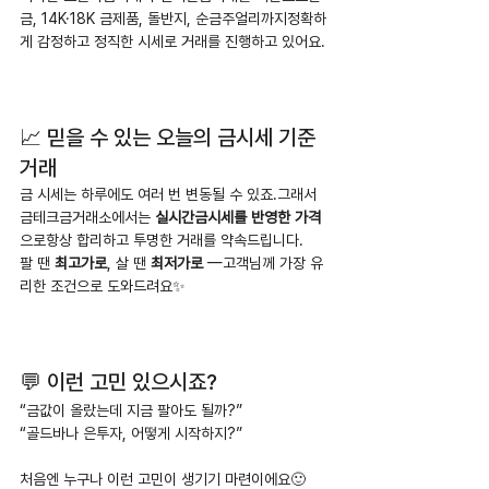
금, 14K·18K 금제품, 돌반지, 순금주얼리까지정확하
게 감정하고 정직한 시세로 거래를 진행하고 있어요.
📈 믿을 수 있는 오늘의 금시세 기준 
거래
금 시세는 하루에도 여러 번 변동될 수 있죠.그래서 
금테크금거래소에서는 
실시간금시세를 반영한 가격
으로항상 합리하고 투명한 거래를 약속드립니다.
팔 땐 
최고가로
, 살 땐 
최저가로
 —고객님께 가장 유
리한 조건으로 도와드려요✨
💬 이런 고민 있으시죠?
“금값이 올랐는데 지금 팔아도 될까?”
“골드바나 은투자, 어떻게 시작하지?”
처음엔 누구나 이런 고민이 생기기 마련이에요🙂