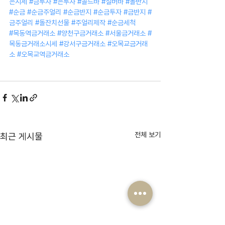
은시세
#금투자
#은투자
#골드바
#실버바
#돌반지
#순금
#순금주얼리
#순금반지
#순금투자
#금반지
#
금주얼리
#돌잔치선물
#주얼리제작
#순금세척
#목동역금거래소
#양천구금거래소
#서울금거래소
#
목동금거래소시세
#강서구금거래소
#오목교금거래
소
#오목교역금거래소
전체 보기
최근 게시물