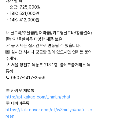
내가 팔 때
 - 순금: 725,000원
 - 18K: 531,000원
 - 14K: 412,000원
✨ 골드바/주물금(덩어리금)/카드형골드바/황금열쇠/
돌반지/돌팔찌등 다양한 제품 보유
📈 금 시세는 실시간으로 변동될 수 있습니다.
💌 실시간 시세나 궁금한 점이 있으시면 언제든 문의
주세요!
📍 서울 양천구 목동로 213 1층, 금테크금거래소 목
동점
📞 0507-1417-2559
💬 카카오 채널톡 
http://pf.kakao.com/_IhmLn/chat
💬 네이버톡톡 
https://talk.naver.com/ct/w3mulyp#nafullsc
reen