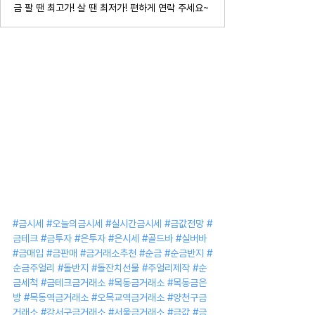
금 팔 땐 최고가! 살 땐 최저가! 편하게 연락 주세요~
#금시세
#오늘의금시세
#실시간금시세
#금값전망
#
금테크
#금투자
#은투자
#은시세
#골드바
#실버바
#금매입
#금판매
#금거래소추천
#순금
#순금반지
#
순금주얼리
#돌반지
#돌잔치선물
#주얼리제작
#순
금세척
#금테크금거래소
#목동금거래소
#목동금은
방
#목동역금거래소
#오목교역금거래소
#양천구금
거래소
#강서구금거래소
#서울금거래소
#금값
#금