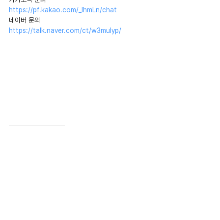
https://pf.kakao.com/_IhmLn/chat
네이버 문의 
https://talk.naver.com/ct/w3mulyp/