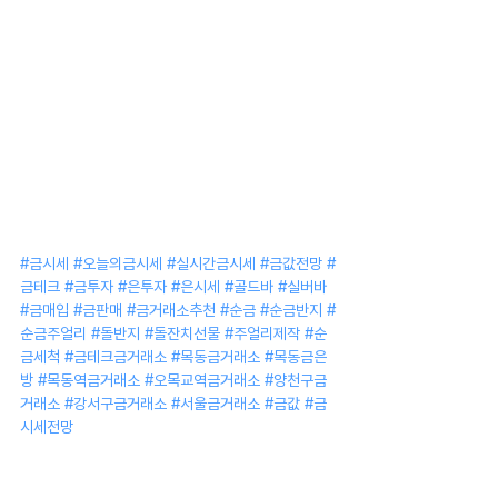
#금시세
#오늘의금시세
#실시간금시세
#금값전망
#
금테크
#금투자
#은투자
#은시세
#골드바
#실버바
#금매입
#금판매
#금거래소추천
#순금
#순금반지
#
순금주얼리
#돌반지
#돌잔치선물
#주얼리제작
#순
금세척
#금테크금거래소
#목동금거래소
#목동금은
방
#목동역금거래소
#오목교역금거래소
#양천구금
거래소
#강서구금거래소
#서울금거래소
#금값
#금
시세전망