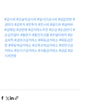
#금시세
#오늘의금시세
#실시간금시세
#금값전망
#
금테크
#금투자
#은투자
#은시세
#골드바
#실버바
#금매입
#금판매
#금거래소추천
#순금
#순금반지
#
순금주얼리
#돌반지
#돌잔치선물
#주얼리제작
#순
금세척
#금테크금거래소
#목동금거래소
#목동금은
방
#목동역금거래소
#오목교역금거래소
#양천구금
거래소
#강서구금거래소
#서울금거래소
#금값
#금
시세전망