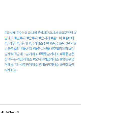
#금시세
#오늘의금시세
#실시간금시세
#금값전망
#
금테크
#금투자
#은투자
#은시세
#골드바
#실버바
#금매입
#금판매
#금거래소추천
#순금
#순금반지
#
순금주얼리
#돌반지
#돌잔치선물
#주얼리제작
#순
금세척
#금테크금거래소
#목동금거래소
#목동금은
방
#목동역금거래소
#오목교역금거래소
#양천구금
거래소
#강서구금거래소
#서울금거래소
#금값
#금
시세전망