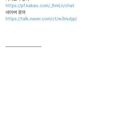
https://pf.kakao.com/_IhmLn/chat
네이버 문의 
https://talk.naver.com/ct/w3mulyp/