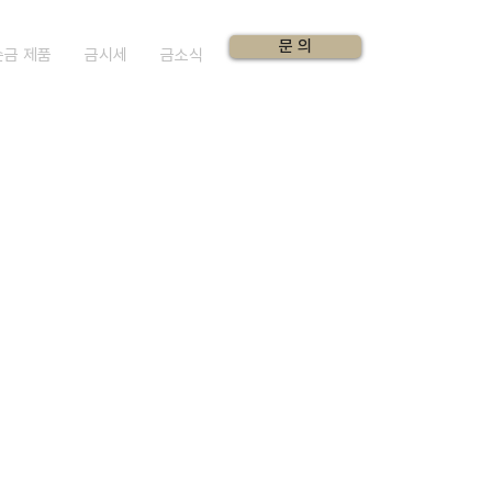
문 의
순금 제품
금시세
금소식