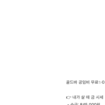
골드바 공임비 무료✨03
👉 내가 살 때 금 시세 
 - 순금: 845,000원