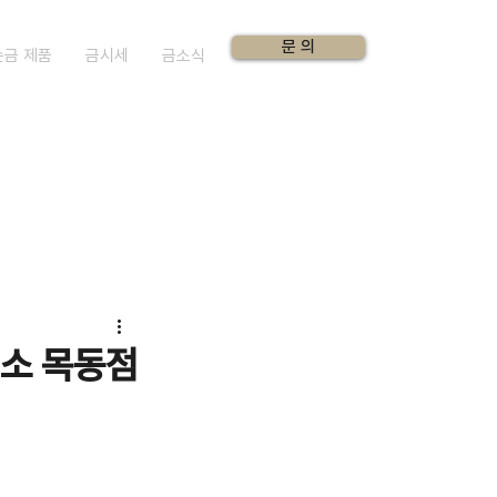
문 의
순금 제품
금시세
금소식
래소 목동점