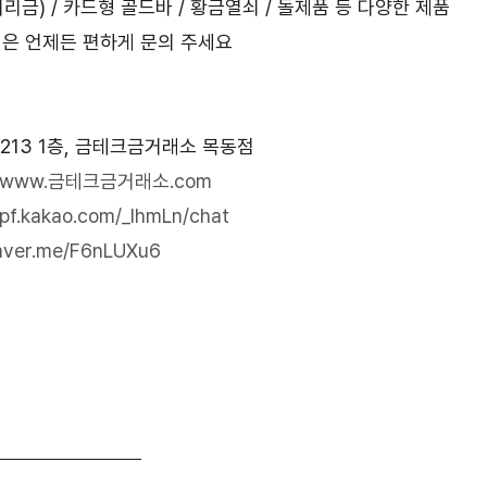
리금) / 카드형 골드바 / 황금열쇠 / 돌제품 등 다양한 제품
점은 언제든 편하게 문의 주세요
 213 1층, 금테크금거래소 목동점
://www.금테크금거래소.com
/pf.kakao.com/_IhmLn/chat
naver.me/F6nLUXu6