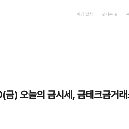
매입 절차
오시는 길
.10(금) 오늘의 금시세, 금테크금거