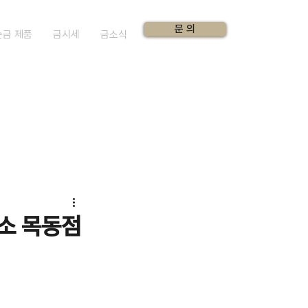
문 의
순금 제품
금시세
금소식
래소 목동점