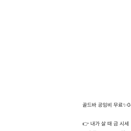
골드바 공임비 무료✨04
👉 내가 살 때 금 시세 