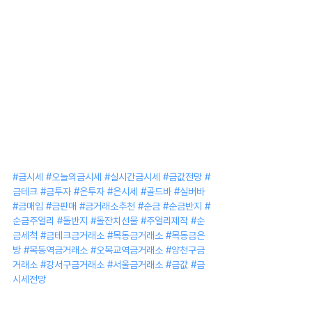
#금시세
#오늘의금시세
#실시간금시세
#금값전망
#
금테크
#금투자
#은투자
#은시세
#골드바
#실버바
#금매입
#금판매
#금거래소추천
#순금
#순금반지
#
순금주얼리
#돌반지
#돌잔치선물
#주얼리제작
#순
금세척
#금테크금거래소
#목동금거래소
#목동금은
방
#목동역금거래소
#오목교역금거래소
#양천구금
거래소
#강서구금거래소
#서울금거래소
#금값
#금
시세전망