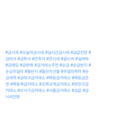
#금시세
#오늘의금시세
#실시간금시세
#금값전망
#
금테크
#금투자
#은투자
#은시세
#골드바
#실버바
#금매입
#금판매
#금거래소추천
#순금
#순금반지
#
순금주얼리
#돌반지
#돌잔치선물
#주얼리제작
#순
금세척
#금테크금거래소
#목동금거래소
#목동금은
방
#목동역금거래소
#오목교역금거래소
#양천구금
거래소
#강서구금거래소
#서울금거래소
#금값
#금
시세전망