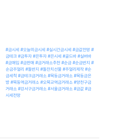
#금시세
#오늘의금시세
#실시간금시세
#금값전망
#
금테크
#금투자
#은투자
#은시세
#골드바
#실버바
#금매입
#금판매
#금거래소추천
#순금
#순금반지
#
순금주얼리
#돌반지
#돌잔치선물
#주얼리제작
#순
금세척
#금테크금거래소
#목동금거래소
#목동금은
방
#목동역금거래소
#오목교역금거래소
#양천구금
거래소
#강서구금거래소
#서울금거래소
#금값
#금
시세전망