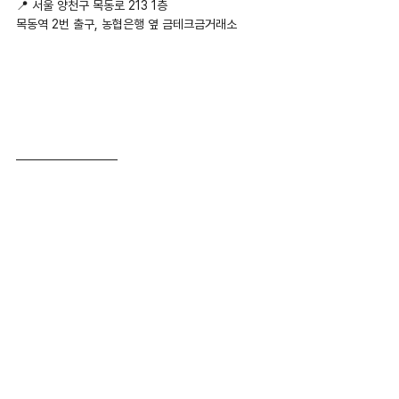
📍 서울 양천구 목동로 213 1층
목동역 2번 출구, 농협은행 옆 금테크금거래소