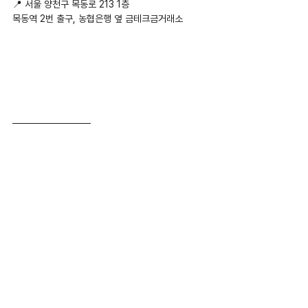
📍 서울 양천구 목동로 213 1층
목동역 2번 출구, 농협은행 옆 금테크금거래소