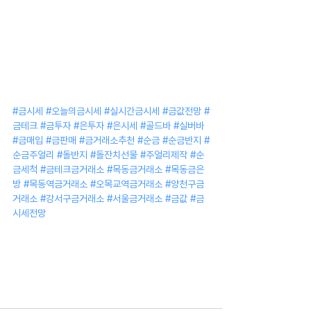
#금시세
#오늘의금시세
#실시간금시세
#금값전망
#
금테크
#금투자
#은투자
#은시세
#골드바
#실버바
#금매입
#금판매
#금거래소추천
#순금
#순금반지
#
순금주얼리
#돌반지
#돌잔치선물
#주얼리제작
#순
금세척
#금테크금거래소
#목동금거래소
#목동금은
방
#목동역금거래소
#오목교역금거래소
#양천구금
거래소
#강서구금거래소
#서울금거래소
#금값
#금
시세전망