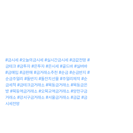
#금시세
#오늘의금시세
#실시간금시세
#금값전망
#
금테크
#금투자
#은투자
#은시세
#골드바
#실버바
#금매입
#금판매
#금거래소추천
#순금
#순금반지
#
순금주얼리
#돌반지
#돌잔치선물
#주얼리제작
#순
금세척
#금테크금거래소
#목동금거래소
#목동금은
방
#목동역금거래소
#오목교역금거래소
#양천구금
거래소
#강서구금거래소
#서울금거래소
#금값
#금
시세전망